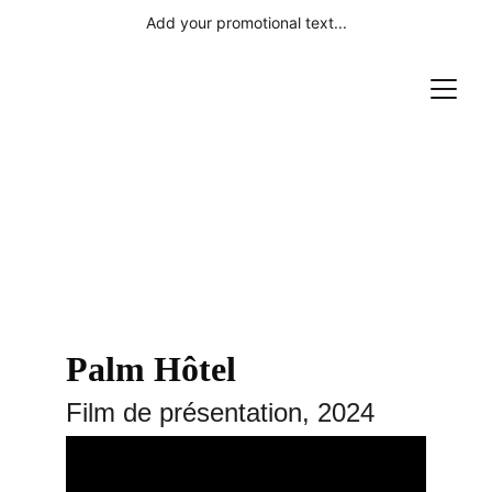
Add your promotional text...
Vidéos
Retrouvez sur cette page une sélection 
de vidéos que j'ai réalisé pour différents 
clients.
Palm Hôtel
Film de présentation, 2024